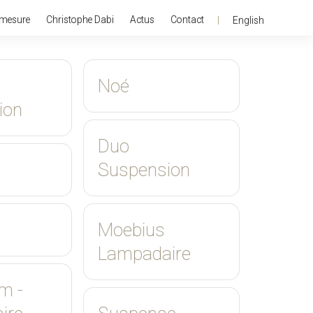
 mesure
Christophe Dabi
Actus
Contact
English
Noé
ion
Duo
Suspension
Moebius
Lampadaire
m -