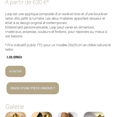
A partir de
630 €*
Loop est une applique composée d’un socle en bois et d’une boucle en
laiton d’où jaillit la lumière. Les deux matières apportent douceur et
éclat à ce design original et contemporain.
Entièrement personnalisable, Loop peut varier en dimension,
matériaux, essences, couleurs et finitions, pour répondre au mieux à
vos besoins.
* Prix indicatif public TTC pour un modèle 25x25 cm en chêne naturel et
laiton
+ de détails
Matériaux
ACHETER
Dimensions
ENVIE D'UNE PIÈCE UNIQUE ?
Lampes
Votre nom*
Galerie
Attention
Votre adresse de messagerie*