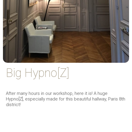
Big Hypno[Z]
After many hours in our workshop, here it is! A huge
Hypno[Z], especially made for this beautiful hallway, Paris 8th
district!